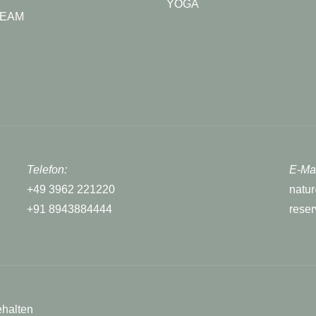
YOGA
TEAM
Telefon:
E-Mai
+49 3962 221220
natu
+91 8943884444
rese
ehalten