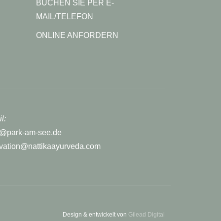
BUCHEN SIE PER E-
MAIL/TELEFON
ONLINE ANFORDERN
l:
r@park-am-see.de
rvation@nattikaayurveda.com
Design & entwickelt von
Gilead Digital