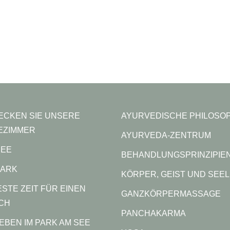
ECKEN SIE UNSERE
AYURVEDISCHE PHILOSOP
EZIMMER
AYURVEDA-ZENTRUM
SEE
BEHANDLUNGSPRINZIPIE
PARK
KÖRPER, GEIST UND SEE
ESTE ZEIT FÜR EINEN
GANZKÖRPERMASSAGE
CH
PANCHAKARMA
EBEN IM PARK AM SEE